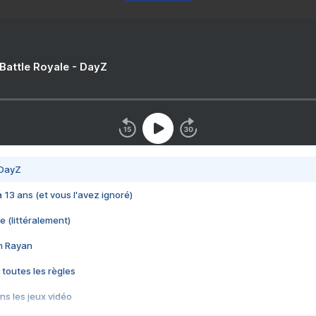
 Battle Royale - DayZ
 DayZ
 a 13 ans (et vous l'avez ignoré)
e (littéralement)
im Rayan
 toutes les règles
s les jeux vidéo