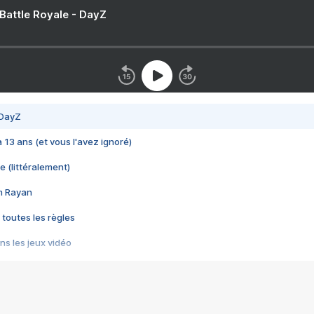
 Battle Royale - DayZ
 DayZ
 a 13 ans (et vous l'avez ignoré)
e (littéralement)
im Rayan
 toutes les règles
s les jeux vidéo
us choquant de Rockstar ? - Le scandale BULLY
e plus moche de Steam